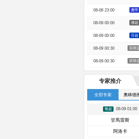
08-08 23:00
奧甲
08-09 00:00
挪超
08-09 00:00
芬超
08-09 00:30
英聯
08-09 00:30
英聯
专家推介
全部专家
奧林德
08-09 01:00
葡超
甘馬雷斯
阿洛卡