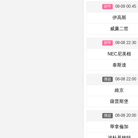
08-09 00:45
荷甲
伊高斯
威廉二世
08-08 22:30
荷甲
NEC尼美根
泰斯達
08-08 22:00
挪超
維京
薩普斯堡
08-08 20:00
挪超
華拿倫加
波杜基林特