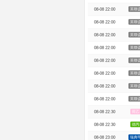
08-08 22:00
英聯
08-08 22:00
英聯
08-08 22:00
英聯
08-08 22:00
英聯
08-08 22:00
英聯
08-08 22:00
英聯
08-08 22:00
英聯
08-08 22:00
英聯
08-08 22:30
荷乙
08-08 22:30
德丙
08-08 23:00
瑞典