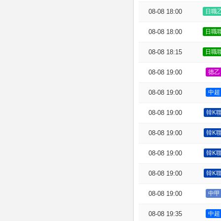
08-08 18:00
日職
08-08 18:00
日職
08-08 18:15
日職
08-08 19:00
德乙
08-08 19:00
中超
08-08 19:00
韓K
08-08 19:00
韓K
08-08 19:00
韓K
08-08 19:00
韓K
08-08 19:00
中甲
08-08 19:35
中超