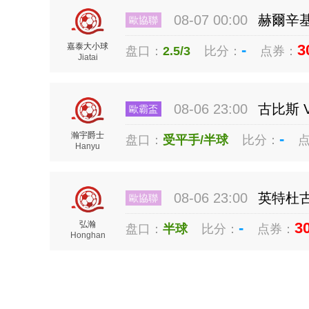
08-07 00:00
赫爾辛基
歐協聯
嘉泰大小球
-
3
盘口：
2.5/3
比分：
点券：
Jiatai
08-06 23:00
古比斯 
歐霸盃
瀚宇爵士
-
盘口：
受平手/半球
比分：
点
Hanyu
08-06 23:00
英特杜古
歐協聯
弘瀚
-
3
盘口：
半球
比分：
点券：
Honghan