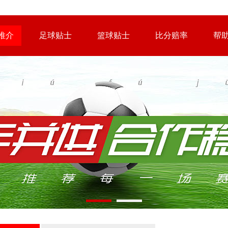
推介
足球贴士
篮球贴士
比分赔率
帮