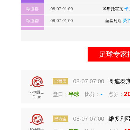
歐協聯
08-07 01:00
琴斯托霍瓦
平
歐協聯
08-07 01:00
薩基列斯
受
歐協聯
08-07 01:00
舒列夫
受
歐協聯
08-07 01:00
基輔戴拿模(中)
平
足球专家
08-07 07:00
哥連泰斯
巴西盃
菲柯爵士
-
2
盘口：
半球
比分：
点券：
Feike
08-07 07:00
維多利亞
巴西盃
锐峻爵士