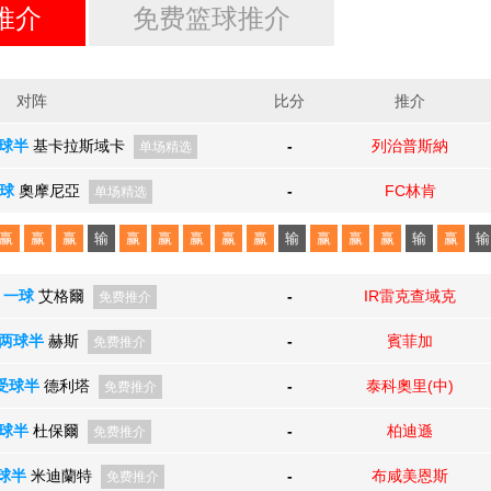
推介
免费篮球推介
对阵
比分
推介
两球半
基卡拉斯域卡
-
列治普斯納
单场精选
球
奧摩尼亞
-
FC林肯
单场精选
赢
赢
赢
输
赢
赢
赢
赢
赢
输
赢
赢
赢
输
赢
输
克
一球
艾格爾
-
IR雷克查域克
免费推介
/两球半
赫斯
-
賓菲加
免费推介
受球半
德利塔
-
泰科奧里(中)
免费推介
/球半
杜保爾
-
柏迪遜
免费推介
球半
米迪蘭特
-
布咸美恩斯
免费推介