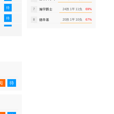
待
7
瀚宇爵士
24
胜
1
平
11
负
69%
待
8
德辛基
20
胜
1
平
10
负
67%
待
待
阅
待