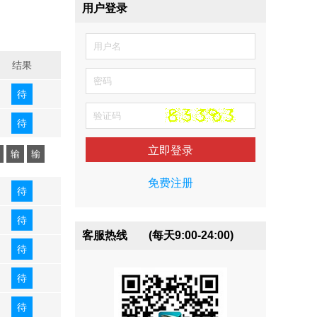
用户登录
结果
待
待
输
输
免费注册
待
待
客服热线
(每天9:00-24:00)
待
待
待