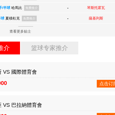
手/半球
哈馬比
-
琴斯托霍瓦
免费推介
半球
夏積杜克
-
薩基列斯
免费推介
半球
聖加倫
-
聖加倫
免费推介
查看更多贴士
手/半球
卡拉巴克
-
基輔戴拿模(中)
免费推介
推介
篮球专家推介
 VS 國際體育會
000
点击订
 VS 巴拉納體育會