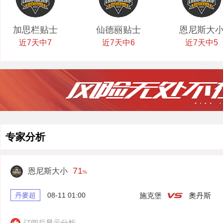
加思栏贴士
仙德丽贴士
恩尼斯大
近7天中7
近7天中6
近7天中5
专家分析
71
恩尼斯大小
%
施克堡
奧丹斯
丹麥超
08-11 01:00
订阅后显示分析