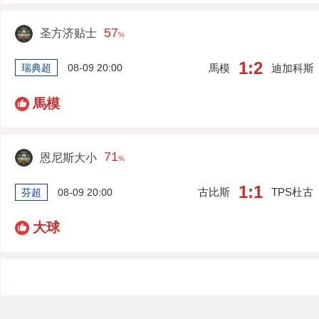
57
圣方济贴士
%
1:2
馬模
迪加科斯
瑞典超
08-09 20:00
馬模
71
恩尼斯大小
%
1:1
古比斯
TPS杜古
芬超
08-09 20:00
大球