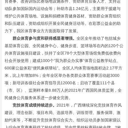
育赛事、改善训练比赛场地设施条件、资助体育后备人才、支持运
动队参加国际国内运动会等；补助市县1.24亿元，主要用于援建与
维护公共体育场地、设施和捐赠体育健身器材、资助群众体育组织
和队伍建设，资助或组织开展全民健身活动等。在彩票公益金的助
力下，我区体育事业方方面面取得了发展。
群众体育参与度和获得感显著增强。
全区全年推动了包括城乡
基层体育公园、全民健身中心、健身步道、篮球场等在内的120个公
共体育设施项目建设，扶持了全区78个大型体育场馆免费低收费向
社会开放使用；建成1000个“我为群众办实事”体育公益教学站点、
600家公益体彩“便民象棋驿站”。全区人均体育场地面积达2.17平方
米，比上年增加8%；全年全区举办各类群众体育赛事活动超3000
项；新培训各级社会体育指导员12000名；启动了覆盖111个县
（市、区）、监测样本量8.88万人的2021年广西国民体质监测，全
民健身公共服务体系进一步健全完善。
竞技体育成绩持续进步。
2021年，广西继续深化竞技体育作风
建设、理念创新、项目布局、选拔培养、训练管理、服务保障、激
励约束等，不断提升竞技体育综合实力。组织运动员参加国家级以
上综合体育赛事获得了较好成绩，其中世界锦标赛获6枚金牌、2枚