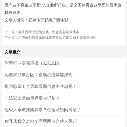
类产业体育企业享受9%企业所得税，是全国体育企业享受的最优惠
税收政策。
文章关键词：
彩票体育彩票广西体彩
上一篇：
赛果没猜中还能领奖？留意竞彩这场比赛
下一篇：
广西体彩解锁体彩体育新玩法打造运动主题情景街区
文章推介
彩票行业要闻周报（9271010）
彩票未成年盲区？自助机必解题浮现
提防彩票奖金风险票面信息不容忽视！
非法彩票该如何界定与识别？
超级大乐透摇奖异常？你这些疑问搞清了
你开店我交房租？彩票网点合伙人风起