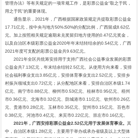
管理办法》等有关规定的一项常规工作，是彩票公益金“取之于民，
用之于民”的重要体现。
通告显示，2021年，广西根据国家政策规定共提取彩票公益金
17.71亿元，按中央与地方50%∶50%的分配比例，广西留成8.62亿
元。加上按照相关规定逾期未兑奖留归地方使用的0.47亿元奖金，
以及自治区本级彩票公益金2020年年末结转结余的0.54亿元，广西
2021年度可支配的彩票公益金共9.63亿元。
2021年全区共统筹安排用于支持广西社会公益事业发展的彩票
公益金共7.13亿元，年末结余结转2.5亿元。从使用方向来看，安排
社会福利事业支出3.85亿元，安排体育事业支出2.52亿元，安排乡
村振兴领域支出0.72亿元；从分配地区来看，安排自治区本级1.74
亿元、南宁市0.88亿元、柳州市0.53亿元、桂林市0.95亿元、梧州
市0.36亿元、北海市0.32亿元、防城港市0.11亿元、钦州市0.26亿
元、贵港市0.28亿元、玉林市0.35亿元、贺州市0.15亿元、百色市
0.38亿元、河池市0.4亿元、来宾市0.22亿元、崇左市0.16亿元。
2021年，广西安排彩票公益金2.52亿元用于发展体育事业。
其
中，自治区本级1.28亿元，主要用于举办或承办省级及以上大型体