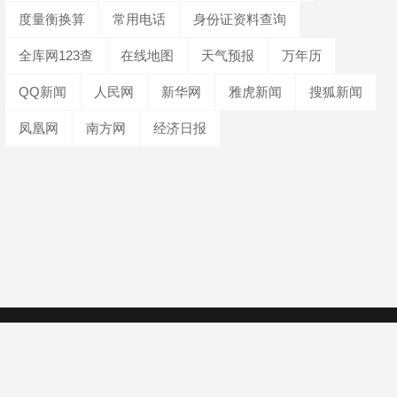
度量衡换算
常用电话
身份证资料查询
全库网123查
在线地图
天气预报
万年历
QQ新闻
人民网
新华网
雅虎新闻
搜狐新闻
凤凰网
南方网
经济日报
声明:本网站所登载的广告，均为广告客户的个人意见和表达方式，与本网站无任何
关系。与本网站链接的广告不得违反国家法律规定，如有违者，本网站有权随时予
以删除，并保留与有关部门合作追究的权利。
广告联系 Telegram：@zwceo