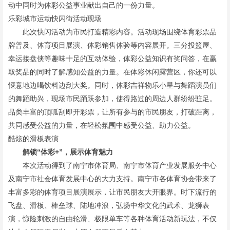
动中同时为体彩公益事业献出自己的一份力量。
乐彩城市运动快闪街活动现场
此次快闪活动为市民打造精彩内容。活动现场围绕体育彩票品
牌普及、体育项目展演、体彩销售体验等内容展开。三分投篮屋、
幸运接盘侠等趣味十足的互动体验，体彩公益知识有奖问答，在赢
取奖品的同时了解感知公益的力量。在体彩休闲露营区，你还可以
惬意地边喝饮料边刮大奖。同时，体彩吉祥物乐小星与舞蹈演员们
的舞蹈助兴，现场市民踊跃参加，使得路过的周边人群纷纷驻足。
品类丰富的顶呱刮即开彩票，让所有参与的市民朋友，打破距离，
共同感受公益的力量，在轻松氛围中感受公益、助力公益。
酷炫的滑板表演
解锁“体彩+”，展示体育魅力
本次活动得到了南宁市体育局、南宁市体育产业发展服务中心
及南宁市社会体育发展中心的大力支持。南宁市各体育协会带来了
丰富多彩的体育项目展演展示，让市民朋友大开眼界。时下流行的
飞盘、滑板、棒垒球、陆地冲浪，弘扬中华文化的武术、龙狮表
演，惊险刺激的自由轮滑、极限单车等各种体育活动新玩法，不仅