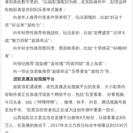
者则喜欢数字类的。”以福彩顶呱刮为例，在实际操作中，彭璟这样
给购彩者提供刮刮乐菜单式服务：
向老年人推荐中奖条件简单明了、玩法易懂的，比如“好运十
倍”“好运来”“超给力”；
向年轻男性推荐有挑战性、玩法多的，比如“龙腾盛世”“点球大
战”“魅力四射”“超级幸运”；
向年轻女性推荐图符类、票面精美的，比如“十里桃花”“66顺88
发”；
向情侣推荐“甜如蜜”“蓝玫瑰”“同喜同囍”“喜上加喜”；
向一些企业老板推荐“超级幸运”“至尊黄金”“超给力”等。
进驻直播及短视频平台
据新浪彩通观察，依托直播及短视频平台的发展，大小彩票内
容制作者正在加速浮现各个网络平台，包括“百度看看 、好看视频、
今日头条、b站（“哔哩哔哩”）、微博、快手、抖音、腾讯视频号甚
至知乎等。”彩票店经营者也正在成为这创作潮中重要一部分。
山西福彩店主姜志浩在直播平台拥有8万粉丝，日观看量达到5
万人。在直播的推动下，2017年水立方投注站全年销量达到1530万