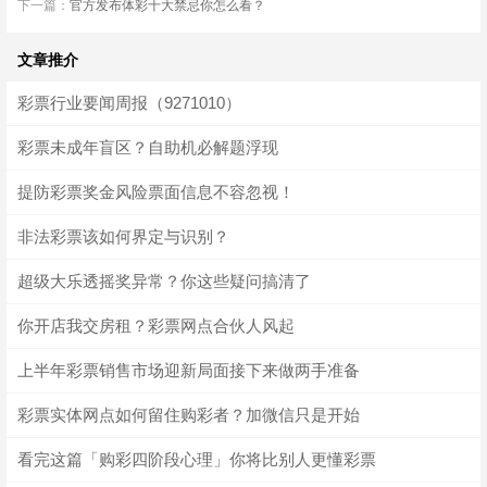
下一篇：
官方发布体彩十大禁忌你怎么看？
文章推介
彩票行业要闻周报（9271010）
彩票未成年盲区？自助机必解题浮现
提防彩票奖金风险票面信息不容忽视！
非法彩票该如何界定与识别？
超级大乐透摇奖异常？你这些疑问搞清了
你开店我交房租？彩票网点合伙人风起
上半年彩票销售市场迎新局面接下来做两手准备
彩票实体网点如何留住购彩者？加微信只是开始
看完这篇「购彩四阶段心理」你将比别人更懂彩票