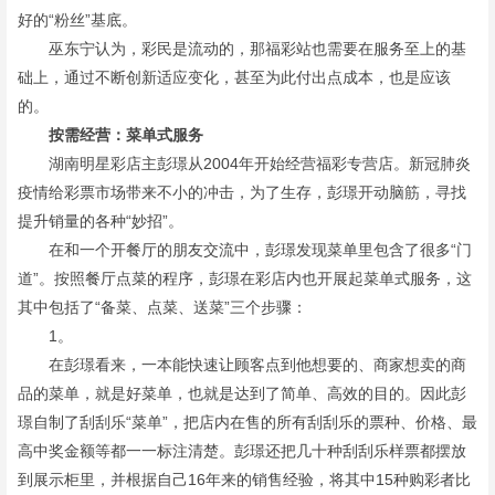
好的“粉丝”基底。
巫东宁认为，彩民是流动的，那福彩站也需要在服务至上的基
础上，通过不断创新适应变化，甚至为此付出点成本，也是应该
的。
按需经营：菜单式服务
湖南明星彩店主彭璟从2004年开始经营福彩专营店。新冠肺炎
疫情给彩票市场带来不小的冲击，为了生存，彭璟开动脑筋，寻找
提升销量的各种“妙招”。
在和一个开餐厅的朋友交流中，彭璟发现菜单里包含了很多“门
道”。按照餐厅点菜的程序，彭璟在彩店内也开展起菜单式服务，这
其中包括了“备菜、点菜、送菜”三个步骤：
1。
在彭璟看来，一本能快速让顾客点到他想要的、商家想卖的商
品的菜单，就是好菜单，也就是达到了简单、高效的目的。因此彭
璟自制了刮刮乐“菜单”，把店内在售的所有刮刮乐的票种、价格、最
高中奖金额等都一一标注清楚。彭璟还把几十种刮刮乐样票都摆放
到展示柜里，并根据自己16年来的销售经验，将其中15种购彩者比