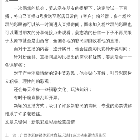
元——
一次偶然的机会，姜志浩在朋友的提醒下，决定尝试一下直
播，将自己直播id号发送至彩店日常的（客户）粉丝群，多个粉丝
群的彩民都可以第一时间进入直播房间，而未加入粉丝群的彩民也
可以通过朋友的分享链接点击观看，姜志浩的粉丝一下子不再局限
于太原市甚至是山西省，全国各地的彩民都能收看他的直播。
而对于直播的内容，逢开奖日，他会提醒彩民彩种开奖时间；
针对粉丝群、直播间里彩民提出的需求和疑惑，姜志浩会一一
备课解答；
对于产生消极情绪的没中奖彩民，他会贴心开解，引导彩民树
立积极、理性的购彩观；
还会每天准备一些福彩文化、玩法知识；
有时干脆直播刮即开票。
新颖的直播方式，吸引了许多新彩民的青睐，专业的彩票讲解
维系了许多老粉丝。
文章关键词：
新浪彩通彩票经营疫情
上一篇：
广西体彩解锁体彩体育新玩法打造运动主题情景街区