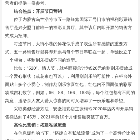
营者们提供一份参考。
结合热点：开展节日营销
位于内蒙古乌兰浩特市五一路钰鑫国际五号门市的福利彩票销
售厅是兴安盟目前唯一的福彩直属厅。其中该店内即开票的销售方
式成为招牌。
每逢节日，大街小巷的鲜花似乎成了表达所有感情的重要方
式。五一路销售厅就将即开票与每个节日串联在一起，单独设立了
一个柜台，将刮刮乐摆成不同的造型。
比如：“520”、情人节，就将面额总计为520元的刮刮乐摆放成
一个爱心形状（或花束也可以），利用刮刮乐的可塑性，在柜台外
面贴上多个小爱心，制作刮刮乐惊喜红包，红包内不同面值的彩票
凑成吉利数字，例如，66、88、166、188等，每个红包都有不同的
寓意，送给亲人友人爱人惊喜的同时又增添了一份乐趣和希望。
采取类似经营方法，安徽福彩店主张梅玲2020年店内即开票销
售额达到了45万，2021年前10个月销售额突破了百万。
高性比营销：搭建私域流量
在信息爆炸的当下，“搭建自有私域流量”成为了一个高性价比的