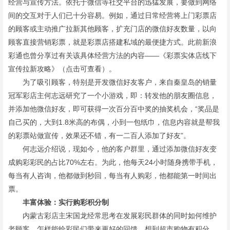
经营与宣传方法。依托于微信等社交平台的迅猛发展，要做到网络
间的交互对于人们已十分容易。例如，通过日常经营将上门彩票店
的顾客或主动推广拉新其他顾客，扩充门店的微信好友数量，以向
顾客直接营销彩票，就是彩票店搭建私域的最便捷方式。此前新浪
彩通也曾分享过有关该具体经营方法的内容——《彩票实体店线下
宣传拉新攻略》（点击可查看）。
为了吸引顾客，特别是开发微信好友客户，来自秦皇岛的销量
冠军彩店主何志远研究了一个小游戏，即：转发他的朋友圈信息，
并添加他微信好友，即可获得一次百分百中奖的抽奖机会，“奖品是
自己买的，大到1.8米高的布偶，小到一包纸巾，信息内容就是帮我
的彩票站做宣传，效果还不错，有一二百人添加了好友”。
何志远介绍说，现如今，他的客户群里，通过添加微信好友变
成购彩彩民的占比70%左右。为此，他每天24小时随身携带手机，
每当有人咨询，他都做到秒回，每当有人购彩，他都能第一时间出
票。
丰富体验：实行购彩积分制
内蒙古彩店主宋国龙经常思考在发展彩民群体的同时如何维护
老顾客，怎样能给彩民们带来更好的回馈。想到超市购物有积分，