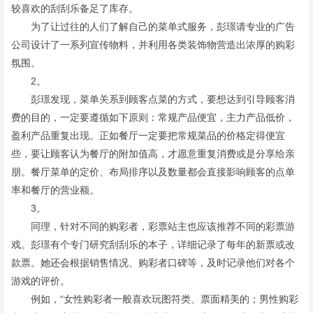
较喜欢的刮刮乐备足了库存。
为了让过往的人们了解自己的菜单式服务，彭璟请专业的广告
公司设计了一系列宣传物料，并利用各类装饰物营造出浓厚的购彩
氛围。
2。
彭璟发现，菜单关系到顾客点菜的方式，要想达到引导顾客消
费的目的，一定要遵循如下原则：常规产品便宜，主力产品低价，
盈利产品重复出现。正如餐厅一定要把常规菜品的价格定得便宜
些，要让顾客认为餐厅的附加值高，才愿意重复消费或是分享给亲
朋。餐厅菜单的定价、布局排序以及数量都会直接影响顾客的点单
率和餐厅的营业额。
3。
同理，针对不同的购彩者，彩票站主也应该推荐不同的彩票游
戏。彭璟有个专门研究刮刮乐的本子，详细记录了每年的新票或改
款票。她还会根据销售情况、购彩者口碑等，及时记录他们对各个
游戏的评价。
例如，“女性购彩者一般喜欢玩图符类、票面精美的；男性购彩