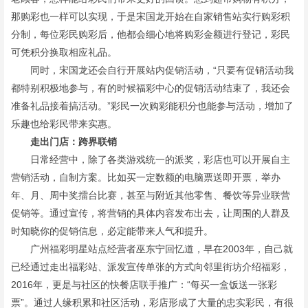
那购彩也一样可以实现，于是宋国龙开始在自家销售站实行购彩积
分制，每位彩民购彩后，他都会细心地将购彩金额进行登记，彩民
可凭积分换取相应礼品。
同时，宋国龙还会自行开展站内促销活动，“只要有促销活动我
都特别积极地参与，有的时候福彩中心的促销活动结束了，我还会
准备礼品接着搞活动。”彩民一次购彩能积分也能参与活动，增加了
乐趣也给彩民带来实惠。
走出门店：跨界联销
日常经营中，除了各类游戏统一的派奖，彩店也可以开展自主
营销活动，自制方案。比如买一定数额的电脑票送即开票，举办
年、月、周中奖擂台比赛，甚至与附近其他零售、餐饮等异业联营
促销等。通过宣传，将营销的具体内容发布出去，让周围的人群及
时知晓你的促销信息，必定能带来人气和提升。
广州福彩明星站点经营者巫东宁回忆道，早在2003年，自己就
已经通过走出福彩站、派发宣传单张的方式向邻里街坊介绍福彩，
2016年，更是与社区的快餐店联手推广：“每买一盒饭送一张彩
票”。通过人缘积累和社区活动，彩店形成了大量的忠实彩民，有很