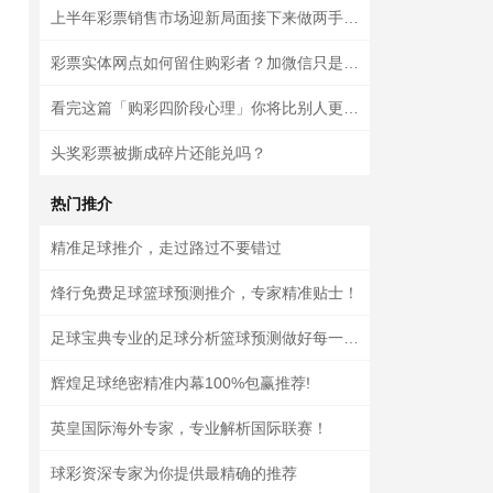
上半年彩票销售市场迎新局面接下来做两手准备
彩票实体网点如何留住购彩者？加微信只是开始
看完这篇「购彩四阶段心理」你将比别人更懂彩票
头奖彩票被撕成碎片还能兑吗？
热门推介
精准足球推介，走过路过不要错过
烽行免费足球篮球预测推介，专家精准贴士！
足球宝典专业的足球分析篮球预测做好每一场赛事推荐
辉煌足球绝密精准内幕100%包赢推荐!
英皇国际海外专家，专业解析国际联赛！
球彩资深专家为你提供最精确的推荐