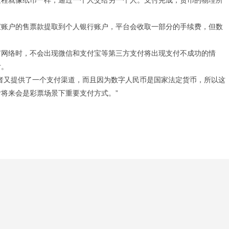
过程就像纸币一样，通过一个人交给另一个人。支付完成，货币的物理所
户的售票款提取到个人银行账户，平台会收取一部分的手续费，但数
络时，不会出现微信和支付宝等第三方支付将出现支付不成功的情
付。
又提供了一个支付渠道，而且因为数字人民币是国家法定货币，所以这
将来会是彩票场景下重要支付方式。”