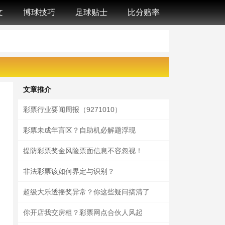
文
博球技巧
足球贴士
比分赔率
文章推介
彩票行业要闻周报（9271010）
彩票未成年盲区？自助机必解题浮现
提防彩票奖金风险票面信息不容忽视！
非法彩票该如何界定与识别？
超级大乐透摇奖异常？你这些疑问搞清了
你开店我交房租？彩票网点合伙人风起