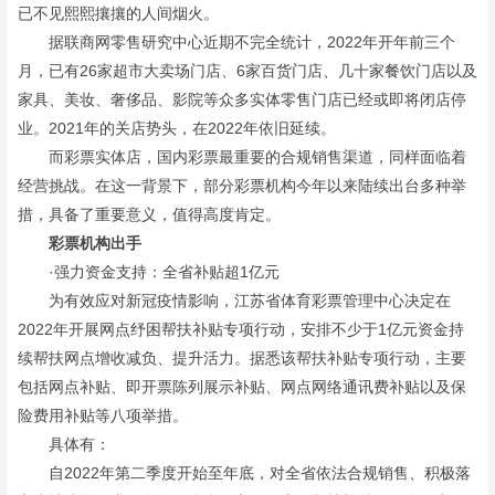
已不见熙熙攘攘的人间烟火。
据联商网零售研究中心近期不完全统计，2022年开年前三个
月，已有26家超市大卖场门店、6家百货门店、几十家餐饮门店以及
家具、美妆、奢侈品、影院等众多实体零售门店已经或即将闭店停
业。2021年的关店势头，在2022年依旧延续。
而彩票实体店，国内彩票最重要的合规销售渠道，同样面临着
经营挑战。在这一背景下，部分彩票机构今年以来陆续出台多种举
措，具备了重要意义，值得高度肯定。
彩票机构出手
·强力资金支持：全省补贴超1亿元
为有效应对新冠疫情影响，江苏省体育彩票管理中心决定在
2022年开展网点纾困帮扶补贴专项行动，安排不少于1亿元资金持
续帮扶网点增收减负、提升活力。据悉该帮扶补贴专项行动，主要
包括网点补贴、即开票陈列展示补贴、网点网络通讯费补贴以及保
险费用补贴等八项举措。
具体有：
自2022年第二季度开始至年底，对全省依法合规销售、积极落