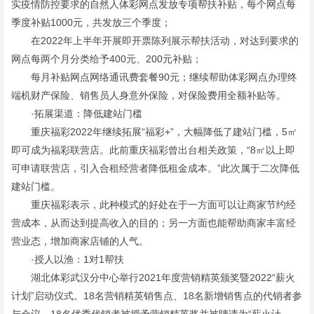
实疫情防控要求的自然人体彩网点发放专项帮扶补贴，每个网点每
季度补贴1000元，共发放三个季度；
在2022年上半年开展即开票陈列展示帮扶活动，对达到要求的
网点每两个月分类给予400元、200元补贴；
每月补贴网点网络通讯费套餐90元；继续帮助体彩网点办理终
端机财产保险、销售员人身意外保险，对保险费用全额补贴等。
·拓展渠道：降低建站门槛
重庆福彩2022年继续拓展“福彩+”，大幅降低了建站门槛，5㎡
即可成为福彩联营店。此前重庆福彩曾出台相关政策，“8㎡以上即
可申请联营店，引入合租经营者降低租金成本。”此次属于二次降低
建站门槛。
重庆福彩表示，此种模式的好处在于一方面可以让商家节约经
营成本，从而达到提高收入的目的；另一方面也能帮助商家丰富经
营业态，增加商家店铺的人气。
·授人以渔：1对1帮扶
湖北体彩武汉分中心举行2021年度营销精英颁奖暨2022“薪火
计划”启动仪式。18名营销精英销售点、18名新增销售点的代销者参