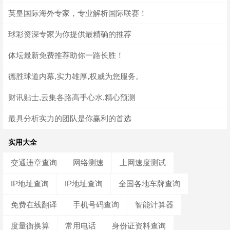
英皇国际海外专家，专业解析国际联赛！
球彩资深专家为你提供最精确的推荐
体坛最新免费推荐助你一路长胜！
德胜球道内幕,实力雄厚,权威为您服务。
财讯贴士,云集各路高手心水,精心预测
最具分析实力的团队是你赢利的首选
实用大全
交通违章查询
网络测速
上网速度测试
IP地址查询
IP地址查询
全国各地车牌查询
免费在线翻译
手机号码查询
智能计算器
度量衡换算
常用电话
身份证资料查询