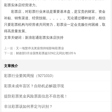
彩票实体店经营潜力。
彩票店，对彩票行业来说是重要基本盘，是宝贵的财富。资金
补贴、销售渠道、经营技能。。。。。。无论通过哪种途径，相信
只要彩票机构与经营者共同努力，彩票业一定会克服任何困难，取
得高质量发展。
文章关键词：
新浪彩通彩票实体店扶持
上一篇：
又一地暂停兑奖疫情持续影响彩票业
下一篇：
财政部3月全国售彩票超329亿元同比增105％
文章推介
彩票行业要闻周报（9271010）
彩票未成年盲区？自助机必解题浮现
提防彩票奖金风险票面信息不容忽视！
非法彩票该如何界定与识别？