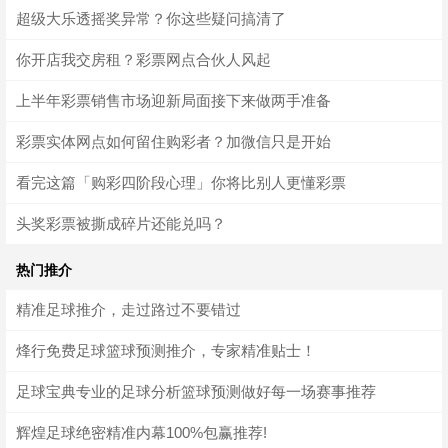
超级大乐透摇奖异常？你这些疑问搞清了
你开店我交房租？彩票网点合伙人风起
上半年彩票销售市场迎新局面接下来做两手准备
彩票实体网点如何留住购彩者？加微信只是开始
看完这篇「购彩四阶段心理」你将比别人更懂彩票
头奖彩票被撕成碎片还能兑吗？
热门推介
精准足球推介，走过路过不要错过
烽行免费足球篮球预测推介，专家精准贴士！
足球宝典专业的足球分析篮球预测做好每一场赛事推荐
辉煌足球绝密精准内幕100%包赢推荐!